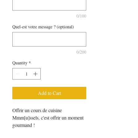
0/100
Quel-est votre message ? (optional)
0/200
Quantity
*
Add to Cart
Offrir un cours de cuisine
Mmm[u]ssels, c'est offrir un moment
gourmand !